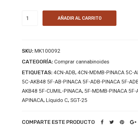
5C-
AÑADIR AL CARRITO
AKB48
online
kopen
SKU:
MK100092
cantidad
CATEGORÍA:
Comprar cannabinoides
ETIQUETAS:
4CN-ADB
,
4CN-MDMB-PINACA 5C-A
5C-AKB48 5F-AB-PINACA 5F-ADB-PINACA 5F-AD
AKB48 5F-CUMIL-PINACA
,
5F-MDMB-PINACA 5F-
APINACA
,
Líquido C
,
SGT-25
COMPARTE ESTE PRODUCTO