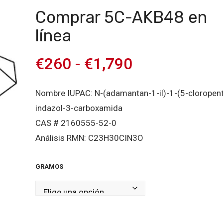
Comprar 5C-AKB48 en
línea
€
260
-
€
1,790
Nombre IUPAC: N-(adamantan-1-il)-1-(5-cloropent
indazol-3-carboxamida
CAS # 2160555-52-0
Análisis RMN: C23H30CIN3O
GRAMOS