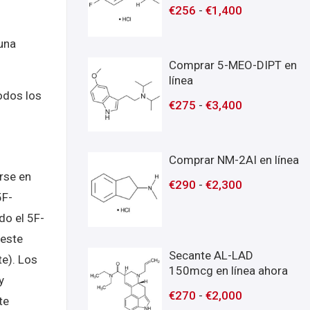
€
256
-
€
1,400
una
Comprar 5-MEO-DIPT en
línea
odos los
€
275
-
€
3,400
Comprar NM-2AI en línea
rse en
€
290
-
€
2,300
5F-
do el 5F-
 este
Secante AL-LAD
te). Los
150mcg en línea ahora
y
€
270
-
€
2,000
te