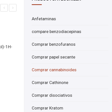
om
om
Anfetaminas
prar
prar
ADB
lote
compare benzodiacepinas
CA
hú
en
me
Comprar benzofuranos
il)-1H-
líne
do
a
7-
Comprar papel secante
ADD
Comprar cannabinoides
en
líne
Comprar Cathinone
a
Comprar disociativos
Comprar Kratom