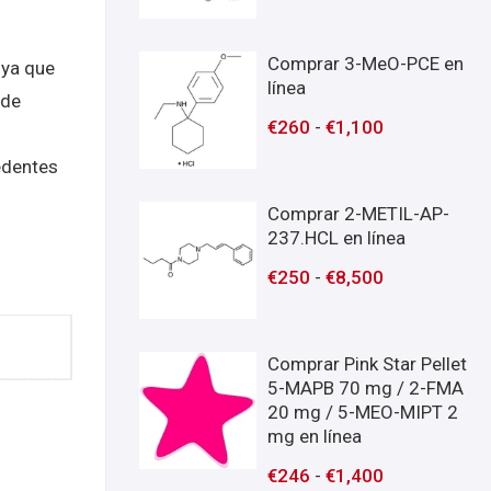
Comprar 3-MeO-PCE en
 ya que
línea
 de
€
260
-
€
1,100
edentes
Comprar 2-METIL-AP-
237.HCL en línea
€
250
-
€
8,500
Comprar Pink Star Pellet
5-MAPB 70 mg / 2-FMA
20 mg / 5-MEO-MIPT 2
mg en línea
€
246
-
€
1,400