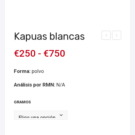
Kapuas blancas
lanc
am
€
250
-
€
750
o
boy
Ind
ano
o
blan
Forma:
polvo
co
Análisis por RMN:
N/A
GRAMOS