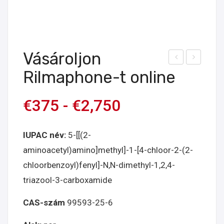
Vásároljon
ásá
ásá
Rilmaphone-t online
rolj
rolj
on
on
€
375
-
€
2,750
Meti
bro
zola
mo
IUPAC név:
5-[[(2-
mot
nor
aminoacetyl)amino]methyl]-1-[4-chloor-2-(2-
onli
diaz
chloorbenzoyl)fenyl]-N,N-dimethyl-1,2,4-
ne
epá
triazool-3-carboxamide
mot
onli
CAS-szám
99593-25-6
ne