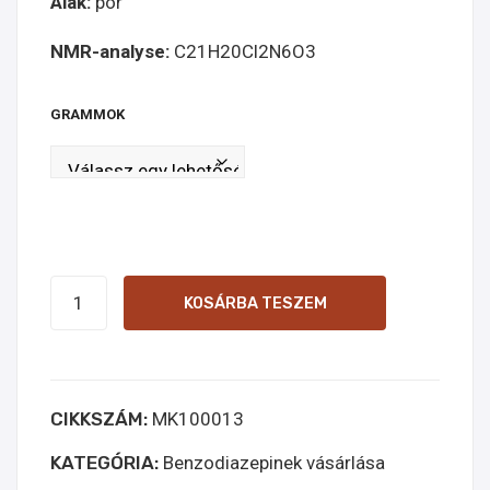
Alak:
por
NMR-analyse:
C21H20Cl2N6O3
GRAMMOK
Rilmazafone
KOSÁRBA TESZEM
online
kopen
mennyiség
CIKKSZÁM:
MK100013
KATEGÓRIA:
Benzodiazepinek vásárlása