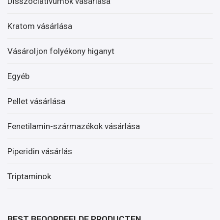
Disszociatívumok vásárlása
Kratom vásárlása
Vásároljon folyékony higanyt
Egyéb
Pellet vásárlása
Fenetilamin-származékok vásárlása
Piperidin vásárlás
Triptaminok
BEST BEOORDEELDE PRODUCTEN