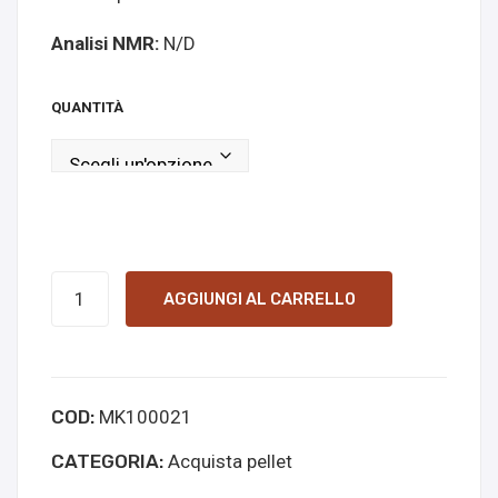
onli
237
Analisi NMR:
N/D
ne
20
mg
QUANTITÀ
pell
ets
onli
ne
O-
AGGIUNGI AL CARRELLO
PCE
10mg
pellets
COD:
MK100021
online
kopen
CATEGORIA:
Acquista pellet
quantità