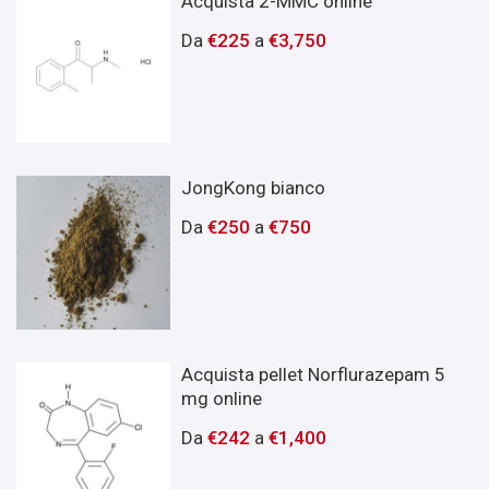
Acquista 2-MMC online
Da
€
225
a
€
3,750
JongKong bianco
Da
€
250
a
€
750
Acquista pellet Norflurazepam 5
mg online
Da
€
242
a
€
1,400