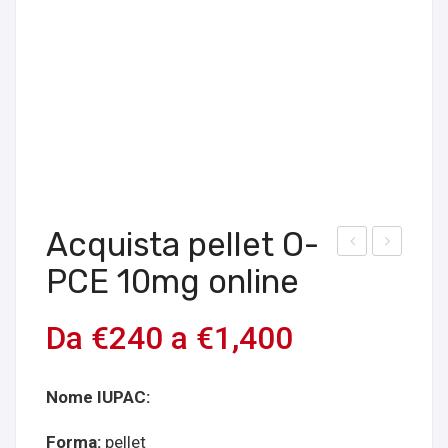
Acquista pellet O-
cqui
cqui
PCE 10mg online
sta
sta
pell
2-
Da
€
240
a
€
1,400
et
ME
DCK
THY
Nome IUPAC:
20
L-
mg
AP-
Forma:
pellet