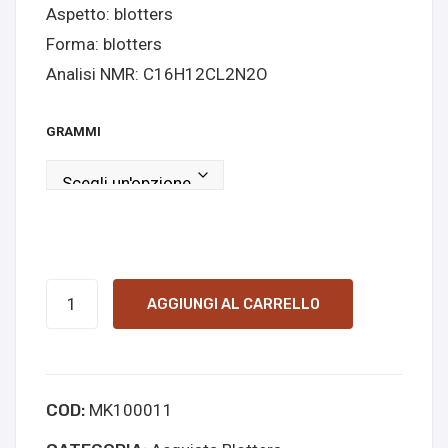
Aspetto: blotters
g
uist
Forma: blotters
Blot
a
Analisi NMR: C16H12CL2N2O
ters
onli
(ST
ne
Desi
GRAMMI
gn
1)
Ro5-
AGGIUNGI AL CARRELLO
4864
Blotters
1mg
COD:
MK100011
quantità