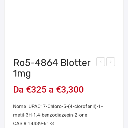
Ro5-4864 Blotter
cqui
cP-
1mg
sta
LSD
onli
100
Da
€
325
a
€
3,300
ne
mc
1P-
g
Nome IUPAC: 7-Chloro-5-(4-clorofenil)-1-
LSD
blot
metil-3H-1,4-benzodiazepin-2-one
150
ters
CAS # 14439-61-3
mc
Acq