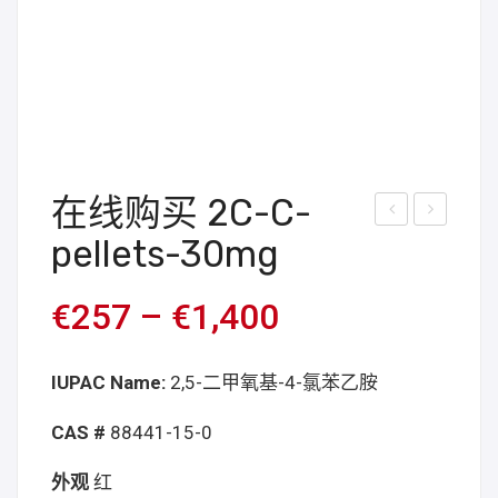
在线购买 2C-C-
线
线
pellets-30mg
购
购
买
买
€
257
–
€
1,400
2C-
2-
D 颗
FEA
IUPAC Name:
2,5-二甲氧基-4-氯苯乙胺
粒
颗
25
粒
CAS #
88441-15-0
毫
60
外观
红
克
mg