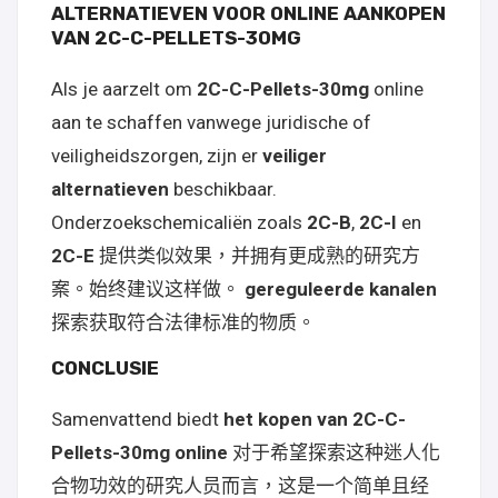
ALTERNATIEVEN VOOR ONLINE AANKOPEN
VAN 2C-C-PELLETS-30MG
Als je aarzelt om
2C-C-Pellets-30mg
online
aan te schaffen vanwege juridische of
veiligheidszorgen, zijn er
veiliger
alternatieven
beschikbaar.
Onderzoekschemicaliën zoals
2C-B
,
2C-I
en
2C-E
提供类似效果，并拥有更成熟的研究方
案。始终建议这样做。
gereguleerde kanalen
探索获取符合法律标准的物质。
CONCLUSIE
Samenvattend biedt
het kopen van 2C-C-
Pellets-30mg online
对于希望探索这种迷人化
合物功效的研究人员而言，这是一个简单且经