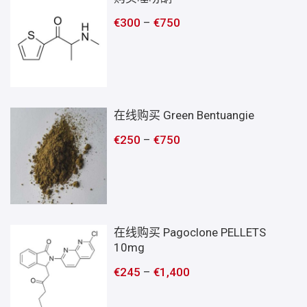
€
300
–
€
750
在线购买 Green Bentuangie
€
250
–
€
750
在线购买 Pagoclone PELLETS
10mg
€
245
–
€
1,400