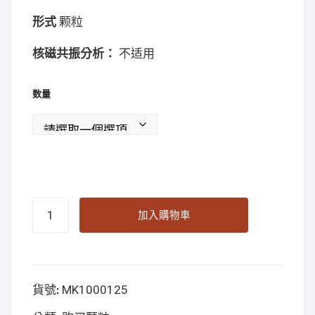
形式
颗粒
核磁共振分析：
不适用
数量
2C-
加入購物車
C
pellets
30mg
貨號:
MK1000125
Online
Kopen