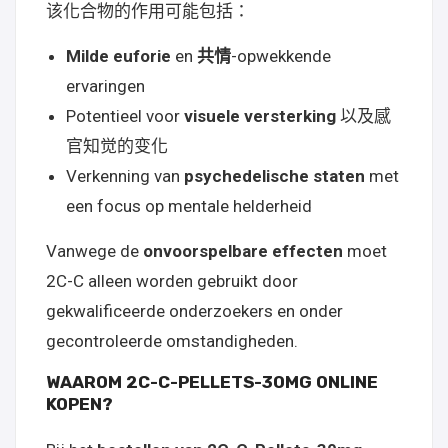
该化合物的作用可能包括：
Milde euforie
en
共情
-opwekkende
ervaringen
Potentieel voor
visuele versterking
以及感
官知觉的变化
Verkenning van
psychedelische staten
met
een focus op mentale helderheid
Vanwege de
onvoorspelbare effecten
moet
2C-C alleen worden gebruikt door
gekwalificeerde onderzoekers en onder
gecontroleerde omstandigheden.
WAAROM 2C-C-PELLETS-30MG ONLINE
KOPEN?