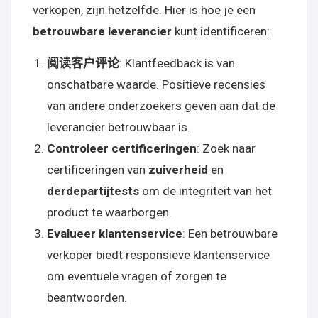
verkopen, zijn hetzelfde. Hier is hoe je een
betrouwbare leverancier
kunt identificeren:
阅读客户评论
: Klantfeedback is van
onschatbare waarde. Positieve recensies
van andere onderzoekers geven aan dat de
leverancier betrouwbaar is.
Controleer certificeringen
: Zoek naar
certificeringen van
zuiverheid
en
derdepartijtests
om de integriteit van het
product te waarborgen.
Evalueer klantenservice
: Een betrouwbare
verkoper biedt responsieve klantenservice
om eventuele vragen of zorgen te
beantwoorden.