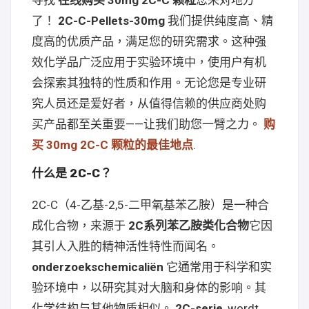
寻找
在线购买 30mg 2C-C 颗粒
您来对地方
了！
2C-C-Pellets-30mg
我们提供纯度高、精
度高的优质产品，满足您的研究需求。这种强
效化学品广泛应用于实验环境中，使用户有机
会探索其独特的性质和作用。无论您是专业研
究人员还是爱好者，从值得信赖的供应商处购
买产品都至关重要——让我们助您一臂之力。
购
买 30mg 2C-C 颗粒的最佳地点
.
什么是 2C-C？
2C-C（4-乙基-2,5-二甲氧基苯乙胺）是一种合
成化合物，来源于
2C系列苯乙胺类化合物
它因
其引人入胜的精神活性特性而闻名。
onderzoekschemicaliën
它通常用于科学和实
验环境中，以研究其对大脑和身体的影响。其
化学结构与其他物质相似。
2C-serie
, wordt