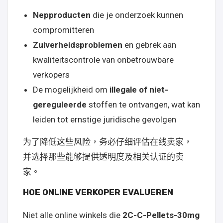
Nepproducten
die je onderzoek kunnen
compromitteren
Zuiverheidsproblemen
en gebrek aan
kwaliteitscontrole van onbetrouwbare
verkopers
De mogelijkheid om
illegale of niet-
gereguleerde
stoffen te ontvangen, wat kan
leiden tot ernstige juridische gevolgen
为了降低这些风险，务必仔细评估在线卖家，
并选择那些能够提供透明度及相关认证的卖
家。
HOE ONLINE VERKOPER EVALUEREN
Niet alle online winkels die
2C-C-Pellets-30mg