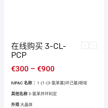
在线购买 3-CL-
-
线
PCP
HO-
购
PCP
买
€
300
–
€
900
大
MXi
晶
Pr
IUPAC 名称：
1-(1-(3-氯苯基)环己基)哌啶
体
在
其他名称
3-氯苯并环利定
线
外观
大晶体
购