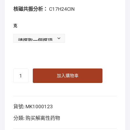
买
核磁共振分析：
C17H24ClN
克
3-
加入購物車
CL-
PCP
Online
貨號:
MK1000123
Kopen
數
分類:
购买解离性药物
量