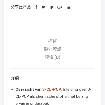
分享此产品
描述
額外資訊
評價 (0)
介绍
Overzicht van
3-CL-PCP
: Inleiding over 3-
CL-PCP als chemische stof en het belang
ervan in onderzoek.