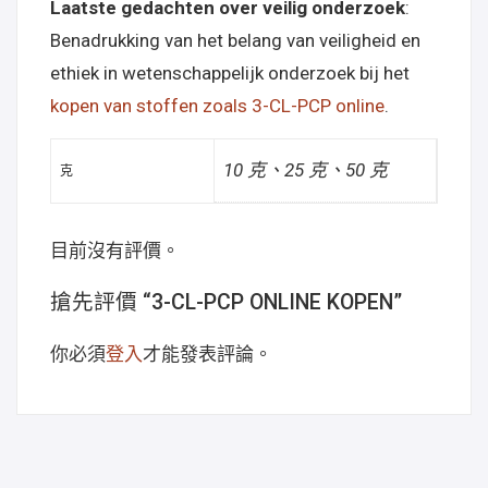
Laatste gedachten over veilig onderzoek
:
Benadrukking van het belang van veiligheid en
ethiek in wetenschappelijk onderzoek bij het
kopen van stoffen zoals 3-CL-PCP online
.
10 克、25 克、50 克
克
目前沒有評價。
搶先評價 “3-CL-PCP ONLINE KOPEN”
你必須
登入
才能發表評論。