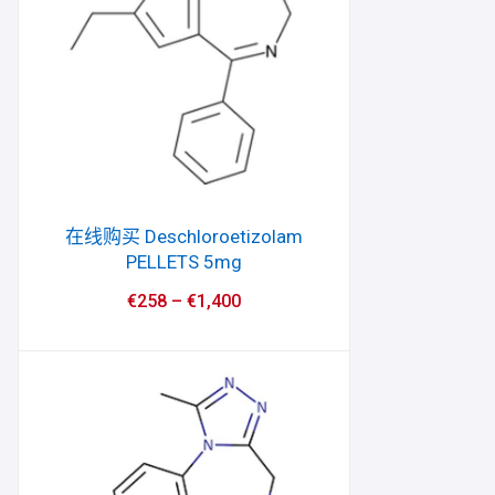
在线购买 Deschloroetizolam
PELLETS 5mg
€
258
–
€
1,400