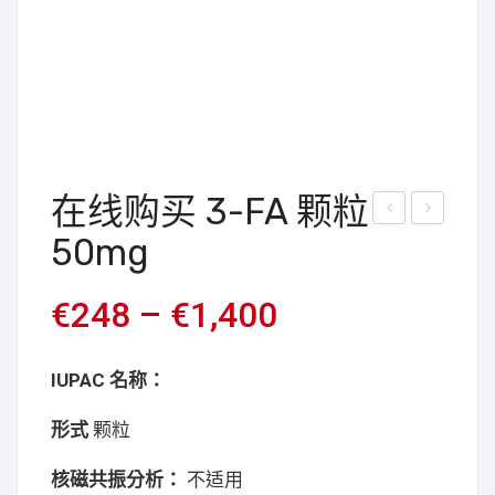
在线购买 3-FA 颗粒
线
线
50mg
购
购
买
买
€
248
–
€
1,400
4-
2-
FM
FA
IUPAC 名称：
A
颗
颗
粒
形式
颗粒
粒
60
核磁共振分析：
不适用
100
mg