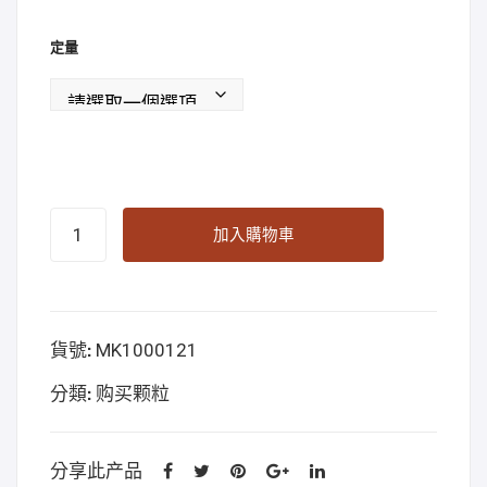
mg
定量
3-
加入購物車
FA
pellets
50mg
貨號:
MK1000121
Online
Kopen
分類:
购买颗粒
數
量
分享此产品