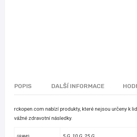
POPIS
DALŠÍ INFORMACE
HODN
rckopen.com nabízí produkty, které nejsou určeny k 
vážné zdravotní následky.
5 G, 10 G, 25 G
GRAMS