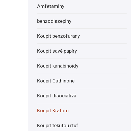
ílý
hite
Amfetaminy
Ka
Jon
mb
gKo
benzodiazepiny
odž
ng
an
Koupit benzofurany
Koupit savé papíry
Koupit kanabinoidy
Koupit Cathinone
Koupit disociativa
Koupit Kratom
Koupit tekutou rtuť