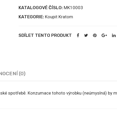
KATALOGOVÉ ČÍSLO:
MK10003
KATEGORIE:
Koupit Kratom
SDÍLET TENTO PRODUKT
OCENÍ (0)
lidské spotřebě. Konzumace tohoto výrobku (neúmyslná) by m