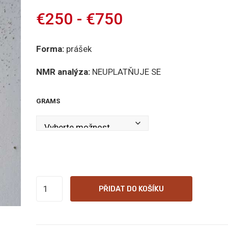
€
250
-
€
750
Forma:
prášek
NMR analýza:
NEUPLATŇUJE SE
GRAMS
White
PŘIDAT DO KOŠÍKU
Papua
množství