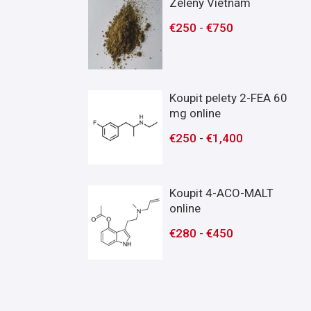
Zelený Vietnam
€
250
-
€
750
Koupit pelety 2-FEA 60
mg online
€
250
-
€
1,400
Koupit 4-ACO-MALT
online
€
280
-
€
450