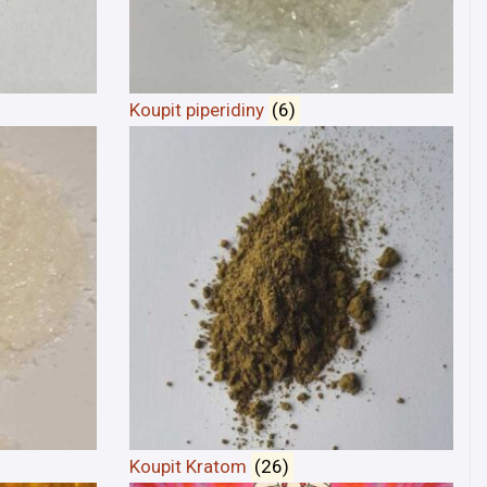
Koupit piperidiny
(6)
Koupit Kratom
(26)