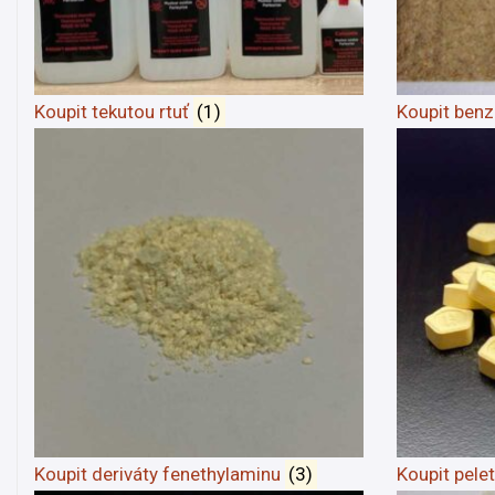
Koupit tekutou rtuť
(1)
Koupit ben
Koupit deriváty fenethylaminu
(3)
Koupit pele