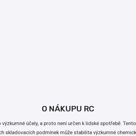
O NÁKUPU RC
o výzkumné účely, a proto není určen k lidské spotřebě. Te
h skladovacích podmínek může stabilita výzkumné chemické l