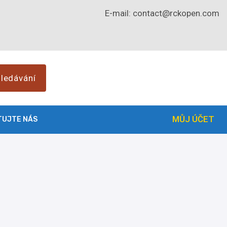
E-mail:
contact@rckopen.com
ledávání
MŮJ ÚČET
TUJTE NÁS