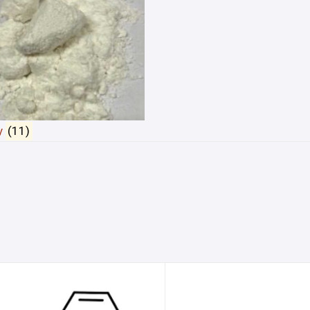
y
(11)