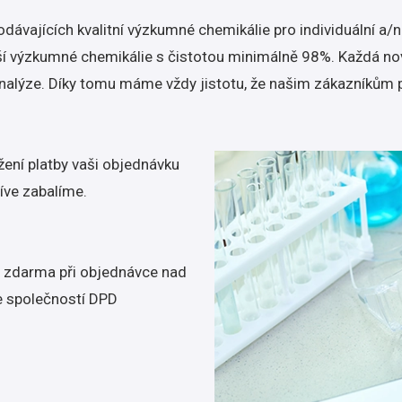
dávajících kvalitní výzkumné chemikálie pro individuální a/
í výzkumné chemikálie s čistotou minimálně 98%. Každá nov
nalýze. Díky tomu máme vždy jistotu, že našim zákazníkům 
ení platby vaši objednávku
íve zabalíme.
 zdarma při objednávce nad
e společností DPD