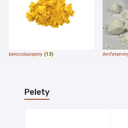
benzodiazepiny
(13)
Amfetamin
Pelety