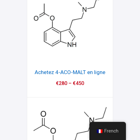
Achetez 4-ACO-MALT en ligne
€
280
–
€
450
French