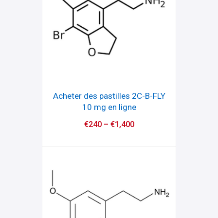
Acheter des pastilles 2C-B-FLY
10 mg en ligne
€
240
–
€
1,400