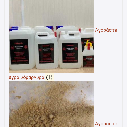
Αγοράστε
υγρό υδράργυρο
(1)
Αγοράστε