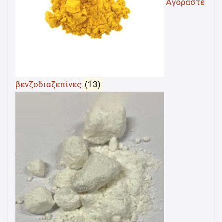
Αγοράστε
βενζοδιαζεπίνες
(13)