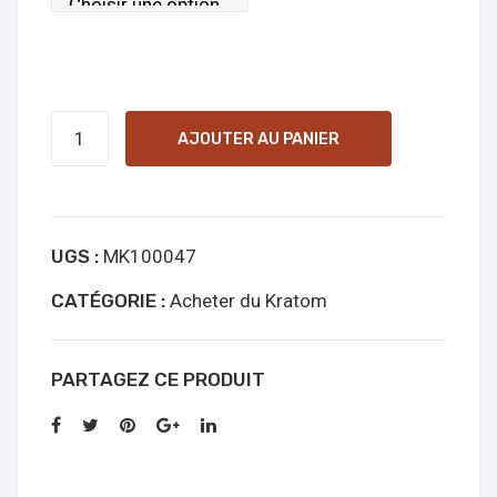
quantité
AJOUTER AU PANIER
de
Green
Papua
UGS :
MK100047
online
kopen
CATÉGORIE :
Acheter du Kratom
PARTAGEZ CE PRODUIT