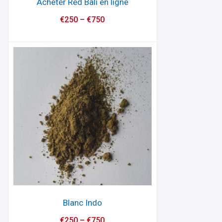
Acheter Red Bali en ligne
€
250
–
€
750
Blanc Indo
€
250
–
€
750