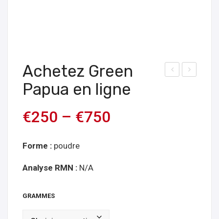
Achetez Green
e
che
Papua en ligne
Viet
tez
na
Gre
€
250
–
€
750
m
en
vert
Jon
Forme :
poudre
gko
ng
Analyse RMN :
N/A
en
lign
GRAMMES
e