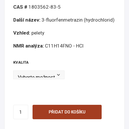
pele
mg/
CAS #
1803562-83-5
ty
125
Další název:
3-fluorfenmetrazin (hydrochlorid)
15
mg
mg
onli
Vzhled:
pelety
onli
ne
ne
NMR analýza:
C11H14FNO - HCl
KVALITA
3-
PŘIDAT DO KOŠÍKU
FPM
pellets