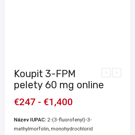
Koupit 3-FPM
upt
oupi
pelety 60 mg online
e si
t
5-
pele
€
247
-
€
1,400
Me
ty
O-
2/3-
Název IUPAC:
2-(3-fluorofenyl)-3-
MiP
FEA
methylmorfolin, monohydrochlorid
T
50