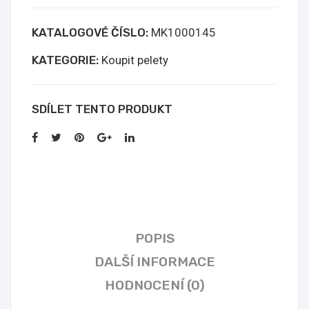
60mg
KATALOGOVÉ ČÍSLO:
MK1000145
Online
Kopen
KATEGORIE:
Koupit pelety
množství
SDÍLET TENTO PRODUKT
POPIS
DALŠÍ INFORMACE
HODNOCENÍ (0)