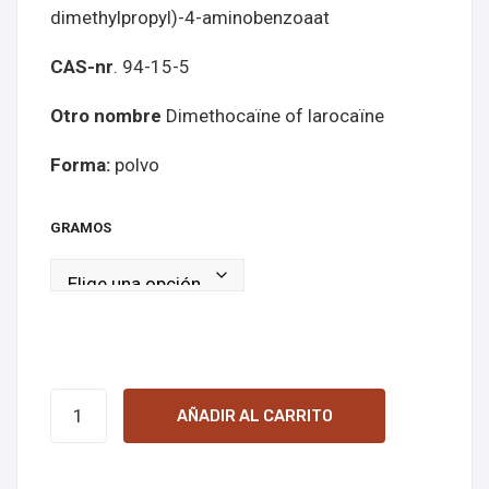
dimethylpropyl)-4-aminobenzoaat
líne
A
a
en
CAS-nr
. 94-15-5
líne
a
Otro nombre
Dimethocaïne of larocaïne
Forma:
polvo
GRAMOS
DMC
AÑADIR AL CARRITO
(Dimethocaine)
freebase