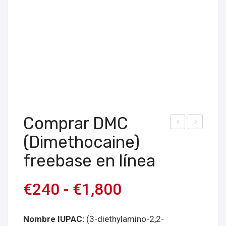
Comprar DMC
F-
om
(Dimethocaine)
MA
prar
freebase en línea
R
polv
Co
o
€
240
-
€
1,800
mpr
de
ar
3-
Nombre IUPAC:
(3-diethylamino-2,2-
en
MM