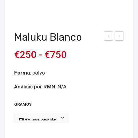
Maluku Blanco
ent
lanc
€
250
-
€
750
uan
o
gie
Ind
blan
o
Forma:
polvo
co
Análisis por RMN:
N/A
GRAMOS