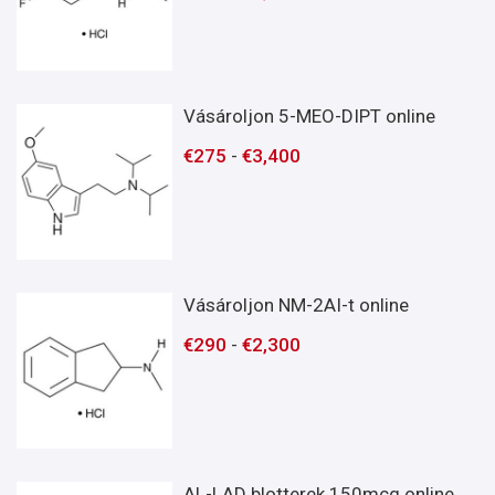
Vásároljon 5-MEO-DIPT online
€
275
-
€
3,400
Vásároljon NM-2AI-t online
€
290
-
€
2,300
AL-LAD blotterek 150mcg online