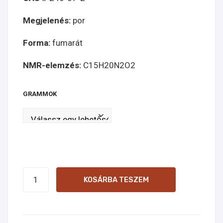
onli
ne
Megjelenés:
por
ne
Forma:
fumarát
NMR-elemzés:
C15H20N2O2
GRAMMOK
4-
KOSÁRBA TESZEM
ACO-
MET
online