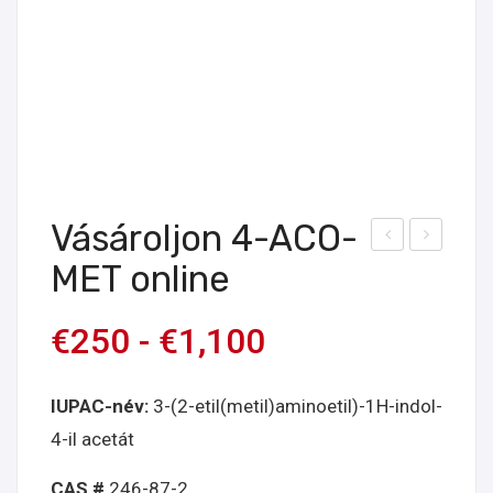
Vásároljon 4-ACO-
ásá
ásá
MET online
rolj
rolj
on
on
€
250
-
€
1,100
4-
4-
AC
HO-
IUPAC-név:
3-(2-etil(metil)aminoetil)-1H-indol-
O-
MP
4-il acetát
DPT
T-t
-t
onli
CAS #
246-87-2