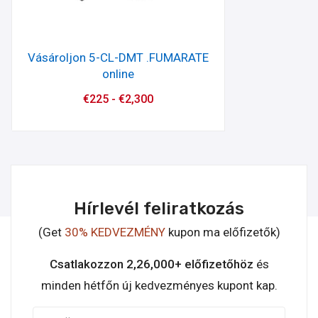
Vásároljon 5-CL-DMT .FUMARATE
online
€
225
-
€
2,300
Hírlevél feliratkozás
(Get
30% KEDVEZMÉNY
kupon ma előfizetők)
Csatlakozzon 2,26,000+ előfizetőhöz
és
minden hétfőn új kedvezményes kupont kap.