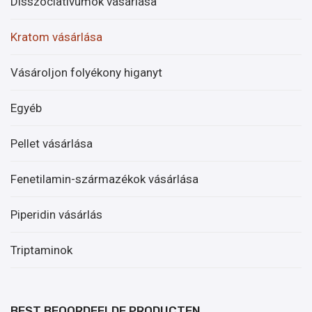
Disszociatívumok vásárlása
Kratom vásárlása
Vásároljon folyékony higanyt
Egyéb
Pellet vásárlása
Fenetilamin-származékok vásárlása
Piperidin vásárlás
Triptaminok
BEST BEOORDEELDE PRODUCTEN