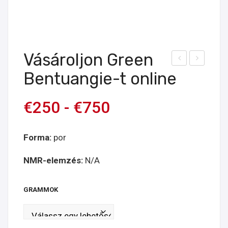
Vásároljon Green
ásá
ree
Bentuangie-t online
rolj
n
on
Mal
€
250
-
€
750
Gre
uku
en
onli
Forma:
por
Sula
ne
wes
fogl
NMR-elemzés:
N/A
i
alás
onli
GRAMMOK
ne