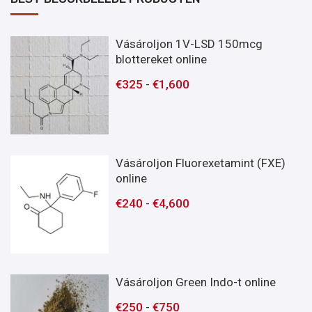
Vásároljon 1V-LSD 150mcg
blottereket online
€
325
-
€
1,600
Vásároljon Fluorexetamint (FXE)
online
€
240
-
€
4,600
Vásároljon Green Indo-t online
€
250
-
€
750