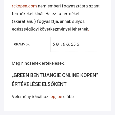
rckopen.com
nem emberi fogyasztásra szánt
termékeket kínál. Ha ezt a terméket
(akaratlanul) fogyasztja, annak súlyos
egészségügyi következményei lehetnek
.
5 G, 10 G, 25 G
GRAMMOK
Még nincsenek értékelések.
„GREEN BENTUANGIE ONLINE KOPEN”
ÉRTÉKELÉSE ELSŐKÉNT
Vélemény írásához
lépj be
előbb.