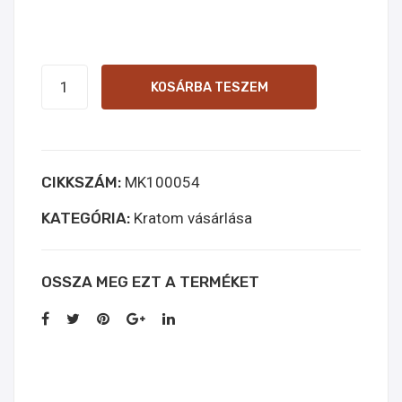
Green
KOSÁRBA TESZEM
Bentuangie
Online
kopen
CIKKSZÁM:
MK100054
mennyiség
KATEGÓRIA:
Kratom vásárlása
OSSZA MEG EZT A TERMÉKET