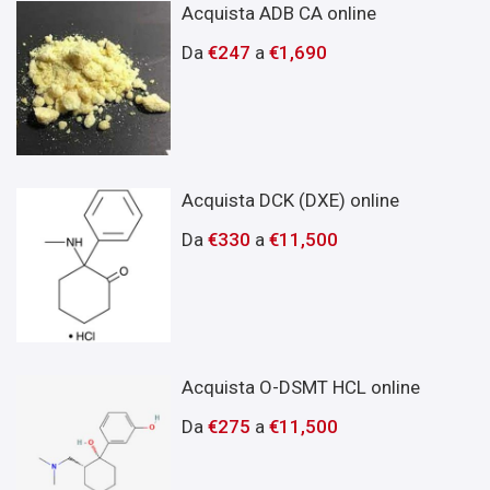
Acquista ADB CA online
Da
€
247
a
€
1,690
Acquista DCK (DXE) online
Da
€
330
a
€
11,500
Acquista O-DSMT HCL online
Da
€
275
a
€
11,500