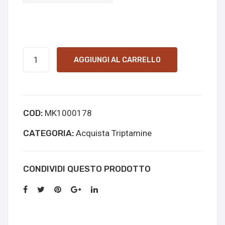
4-
AGGIUNGI AL CARRELLO
HO-
MiPT
online
COD:
MK1000178
kopen
quantità
CATEGORIA:
Acquista Triptamine
CONDIVIDI QUESTO PRODOTTO