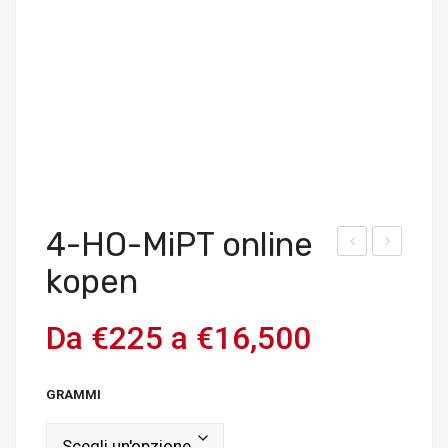
4-HO-MiPT online
cqui
cqui
kopen
sta
sta
4-
4-
Da
€
225
a
€
16,500
HO-
HO-
DPT
DET
GRAMMI
onli
onli
ne
ne