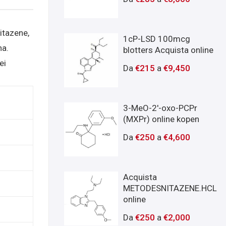
nitazene,
1cP-LSD 100mcg
na.
blotters Acquista online
ei
Da
€
215
a
€
9,450
3-MeO-2'-oxo-PCPr
(MXPr) online kopen
Da
€
250
a
€
4,600
Acquista
METODESNITAZENE.HCL
online
Da
€
250
a
€
2,000