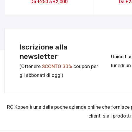
Da
€
250
a
€
2,000
Da
€
2
Iscrizione alla
newsletter
Unisciti 
lunedì un
(Ottenere
SCONTO 30%
coupon per
gli abbonati di oggi)
RC Kopen è una delle poche aziende online che fornisce prod
clienti sia i prodott