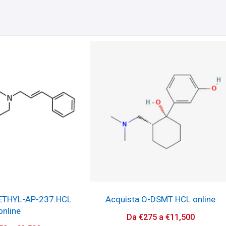
METHYL-AP-237.HCL
Acquista O-DSMT HCL online
online
Da
€
275
a
€
11,500