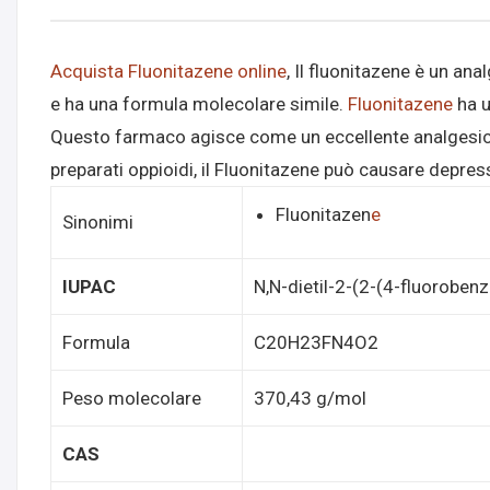
Acquista Fluonitazene online
, Il fluonitazene è un ana
e ha una formula molecolare simile.
Fluonitazene
ha u
Questo farmaco agisce come un eccellente analgesico,
preparati oppioidi, il Fluonitazene può causare depres
Fluonitazen
e
Sinonimi
IUPAC
N,N-dietil-2-(2-(4-fluoroben
Formula
C20H23FN4O2
Peso molecolare
370,43 g/mol
CAS