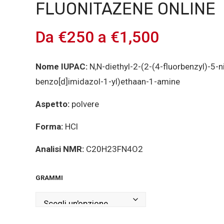
FLUONITAZENE ONLINE
Da
€
250
a
€
1,500
Nome IUPAC:
N,N-diethyl-2-(2-(4-fluorbenzyl)-5-n
benzo[d]imidazol-1-yl)ethaan-1-amine
Aspetto:
polvere
Forma:
HCl
Analisi NMR:
C20H23FN4O2
GRAMMI