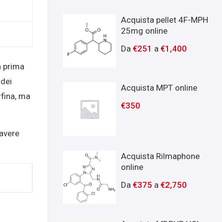
Acquista pellet 4F-MPH
25mg online
Da
€
251
a
€
1,400
a prima
 dei
Acquista MPT online
rfina, ma
€
350
 avere
Acquista Rilmaphone
online
Da
€
375
a
€
2,750