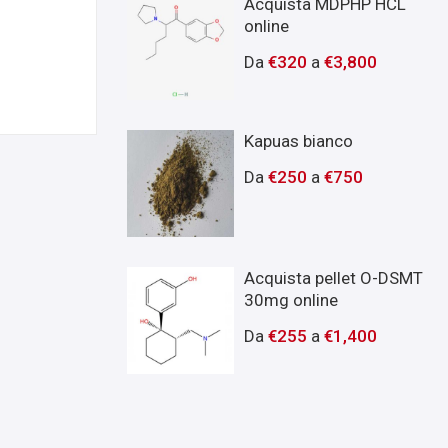
Acquista MDPHP HCL
online
Da
€
320
a
€
3,800
Kapuas bianco
Da
€
250
a
€
750
Acquista pellet O-DSMT
30mg online
Da
€
255
a
€
1,400