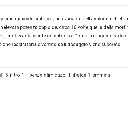
lgesico oppioide sintetico, una variante dell'analogo dell'eto
n'elevata potenza oppioide, circa 10 volte quella della morfi
 ipnotico, rilassante ed euforico. Come la maggior parte d
sione respiratoria e vomito se il dosaggio viene superato
.
zil)-5-nitro-1H-benzo[d]imidazol-1-il)etan-1-ammina