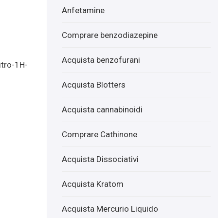
cqui
cqui
Anfetamine
sta
sta
Emy
ME
Comprare benzodiazepine
lca
TOD
mat
ESN
Acquista benzofurani
itro-1H-
e
ITA
onli
ZEN
Acquista Blotters
ne
E.H
Acquista cannabinoidi
CL
onli
Comprare Cathinone
ne
Acquista Dissociativi
Acquista Kratom
Acquista Mercurio Liquido