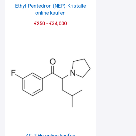
Ethyl-Pentedron (NEP)-Kristalle
online kaufen
€
250
-
€
34,000
4F-PiHp online kaufen