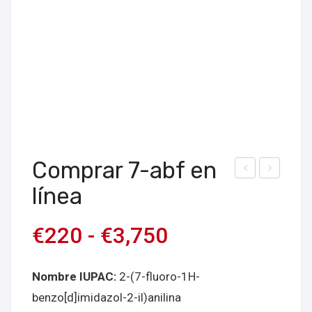
Comprar 7-abf en
om
om
línea
prar
prar
lote
7-
€
220
-
€
3,750
hú
ADD
me
en
Nombre IUPAC:
2-(7-fluoro-1H-
do
líne
benzo[d]imidazol-2-il)anilina
7-
a