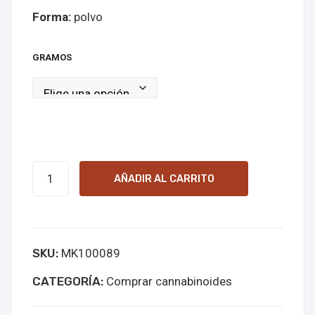
ADD
Forma:
polvo
en
líne
GRAMOS
a
7-
AÑADIR AL CARRITO
abf
Online
Kopen
SKU:
MK100089
cantidad
CATEGORÍA:
Comprar cannabinoides