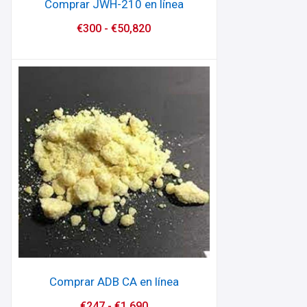
Comprar JWH-210 en línea
€
300
-
€
50,820
Comprar ADB CA en línea
€
247
-
€
1,690