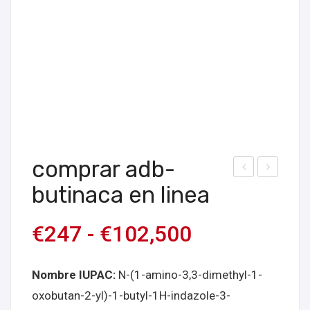
comprar adb-
om
om
butinaca en linea
prar
prar
polv
4F-
€
247
-
€
102,500
o
ABI
de
NA
Nombre IUPAC:
N-(1-amino-3,3-dimethyl-1-
CBD
CA
oxobutan-2-yl)-1-butyl-1H-indazole-3-
en
en