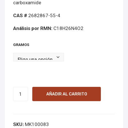
carboxamide
líne
líne
a
a
CAS #
2682867-55-4
Análisis por RMN:
C18H26N4O2
GRAMOS
adb-
AÑADIR AL CARRITO
butinaca
online
kopen
SKU:
MK100083
cantidad