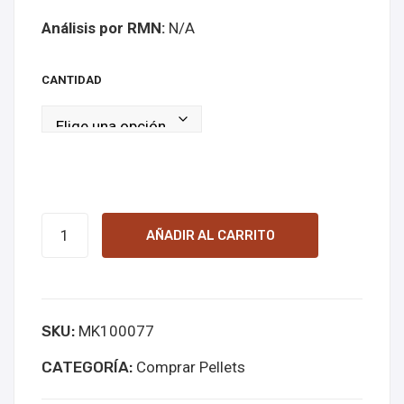
E de
m 3
Análisis por RMN:
N/A
40
mg
mg
en
CANTIDAD
en
line
líne
a
a
bromazolam
AÑADIR AL CARRITO
PELLETS
3mg
online
SKU:
MK100077
kopen
cantidad
CATEGORÍA:
Comprar Pellets