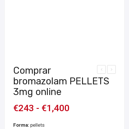
Comprar
om
om
bromazolam PELLETS
prar
prar
3mg online
pas
pas
tilla
tilla
€
243
-
€
1,400
s
s de
3D-
pira
Forma:
pellets
MX
zola