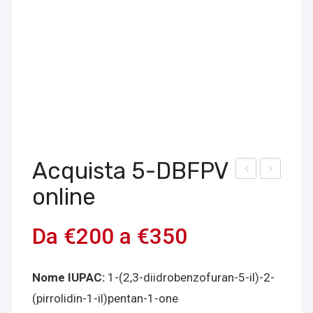
Acquista 5-DBFPV
cqui
cqui
online
sta
sta
5-
6-
Da
€
200
a
€
350
MA
APB
PB
(su
Nome IUPAC:
1-(2,3-diidrobenzofuran-5-il)-2-
mar
ccin
(pirrolidin-1-il)pentan-1-one
ron
ato)