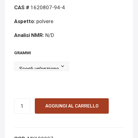
e
onli
CAS #
1620807-94-4
onli
ne
Aspetto:
polvere
ne
Analisi NMR:
N/D
GRAMMI
5-
AGGIUNGI AL CARRELLO
DBFPV
online
kopen