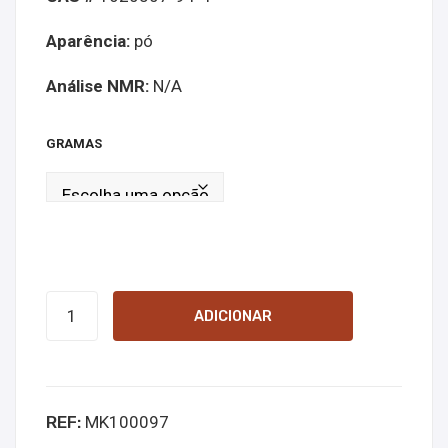
ne
ne
Aparência:
pó
Análise NMR:
N/A
GRAMAS
Quantidade
ADICIONAR
de
5-
DBFPV
REF:
MK100097
online