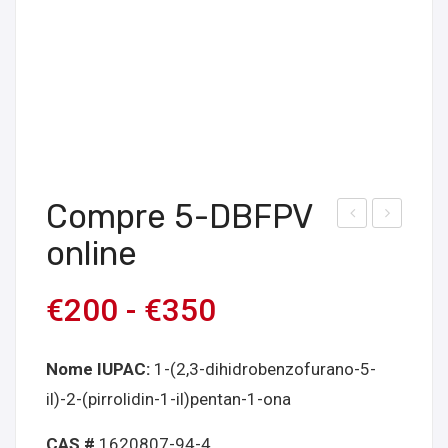
Compre 5-DBFPV
om
om
online
pre
pre
5-
6-
€
200
-
€
350
MA
APB
PB
(su
Nome IUPAC:
1-(2,3-dihidrobenzofurano-5-
mar
ccin
il)-2-(pirrolidin-1-il)pentan-1-ona
rom
ato)
onli
onli
CAS #
1620807-94-4