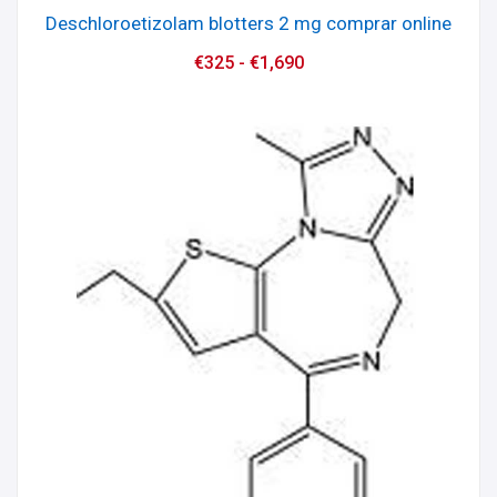
Deschloroetizolam blotters 2 mg comprar online
€
325
-
€
1,690