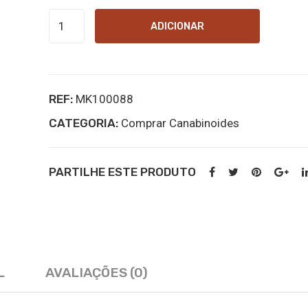
Quantidade
ADICIONAR
de
7-
ADD
REF:
MK100088
online
CATEGORIA:
kopen
Comprar Canabinoides
PARTILHE ESTE PRODUTO
L
AVALIAÇÕES (0)