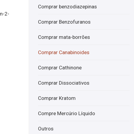
7-
JW
Comprar benzodiazepinas
abf
H-
n-2-
onli
210
Comprar Benzofuranos
ne
onli
ne
Comprar mata-borrões
Comprar Canabinoides
Comprar Cathinone
Comprar Dissociativos
Comprar Kratom
Compre Mercúrio Líquido
Outros