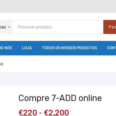
ias
Pes
RE NÓS
LOJA
TODOS OS NOSSOS PRODUTOS
CON
ne
Compre 7-ADD online
€
220
-
€
2,200