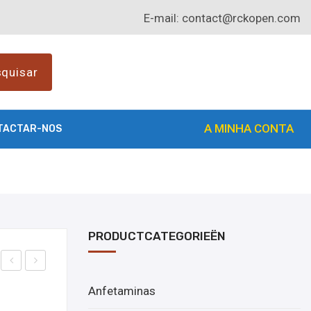
E-mail:
contact@rckopen.com
quisar
A MINHA CONTA
TACTAR-NOS
PRODUCTCATEGORIEËN
om
om
Anfetaminas
pre
pre