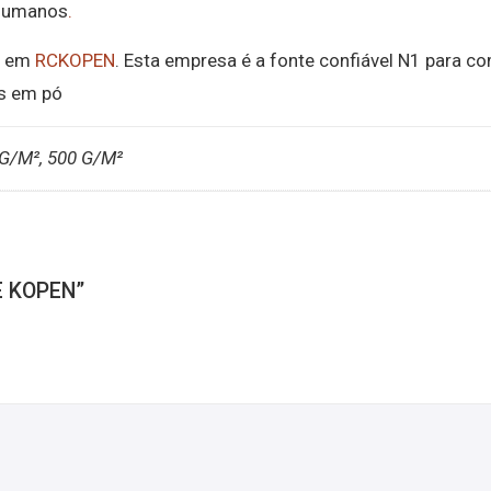
 humanos
.
D em
RCKOPEN
. Esta empresa é a fonte confiável N1 para c
as em pó
 G/M², 500 G/M²
E KOPEN”