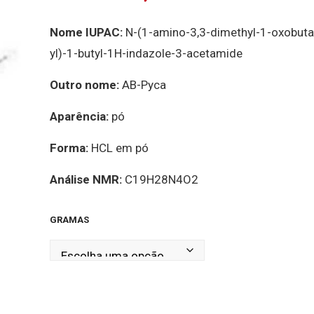
Nome IUPAC:
N-(1-amino-3,3-dimethyl-1-oxobuta
yl)-1-butyl-1H-indazole-3-acetamide
Outro nome:
AB-Pyca
Aparência:
pó
Forma:
HCL em pó
Análise NMR:
C19H28N4O2
GRAMAS