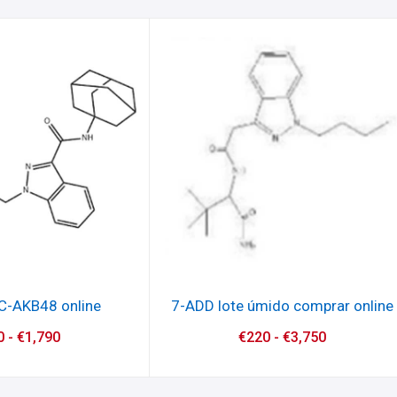
C-AKB48 online
7-ADD lote úmido comprar online
0
-
€
1,790
€
220
-
€
3,750