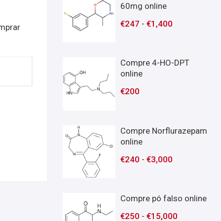
60mg online
€
247
-
€
1,400
omprar
Compre 4-HO-DPT
online
€
200
Compre Norflurazepam
online
€
240
-
€
3,000
Compre pó falso online
€
250
-
€
15,000