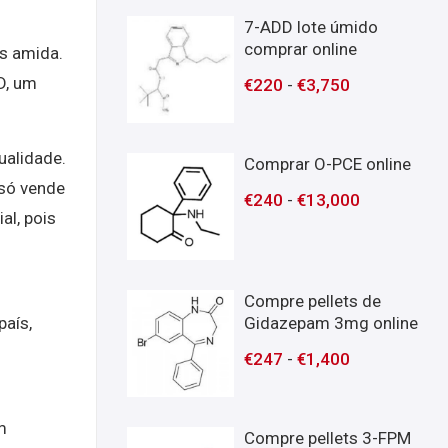
7-ADD lote úmido
comprar online
es amida.
D, um
€
220
-
€
3,750
ualidade.
Comprar O-PCE online
 só vende
€
240
-
€
13,000
al, pois
Compre pellets de
país,
Gidazepam 3mg online
€
247
-
€
1,400
m
Compre pellets 3-FPM