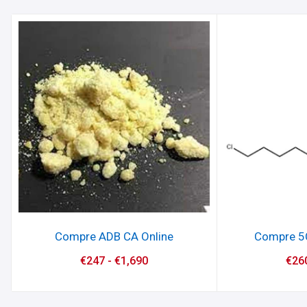
Compre ADB CA Online
Compre 5
€
247
-
€
1,690
€
26