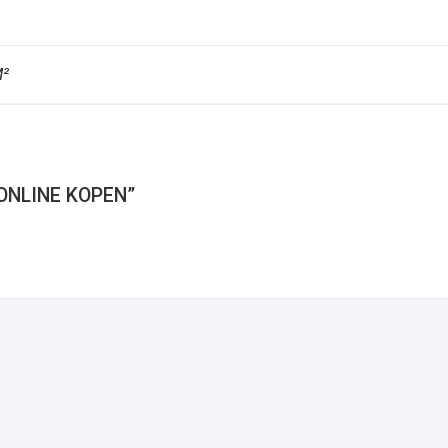
M²
ONLINE KOPEN”