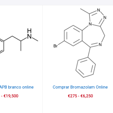
PB branco online
Comprar Bromazolam Online
0
-
€
19,500
€
275
-
€
6,250