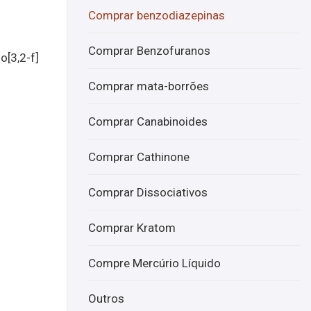
Bret
Rilm
Comprar benzodiazepinas
aze
aph
nil
one
Comprar Benzofuranos
o[3,2-f]
onli
onli
ne
ne
Comprar mata-borrões
Comprar Canabinoides
Comprar Cathinone
Comprar Dissociativos
Comprar Kratom
Compre Mercúrio Líquido
Outros