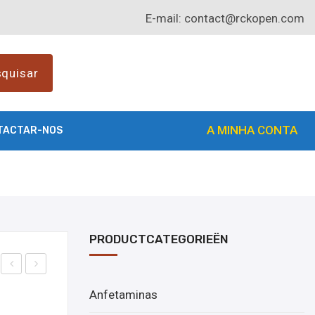
E-mail:
contact@rckopen.com
quisar
A MINHA CONTA
TACTAR-NOS
PRODUCTCATEGORIEËN
om
om
Anfetaminas
prar
pre