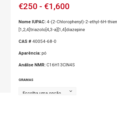
€
250
-
€
1,600
Nome IUPAC:
4-(2-Chlorophenyl)-2-ethyl-6H-thien
[1,2,4]triazolo[4,3-a][1,4]diazepine
CAS #
40054-68-0
Aparência:
pó
Análise NMR:
C16H13ClN4S
GRAMAS