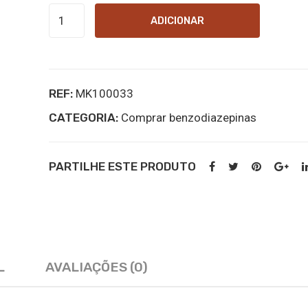
Quantidade
ADICIONAR
de
Metizolam
online
REF:
MK100033
kopen
CATEGORIA:
Comprar benzodiazepinas
PARTILHE ESTE PRODUTO
L
AVALIAÇÕES (0)