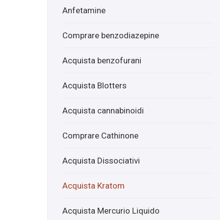
um
cqui
Anfetamine
atra
sta
bian
Red
Comprare benzodiazepine
co
Mal
uku
Acquista benzofurani
onli
ne
Acquista Blotters
Acquista cannabinoidi
Comprare Cathinone
Acquista Dissociativi
Acquista Kratom
Acquista Mercurio Liquido