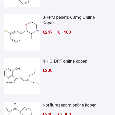
3-FPM pellets 60mg Online
Kopen
€
247
–
€
1,400
4-HO-DPT online kopen
€
200
Norflurazepam online kopen
€
240
–
€
3,000