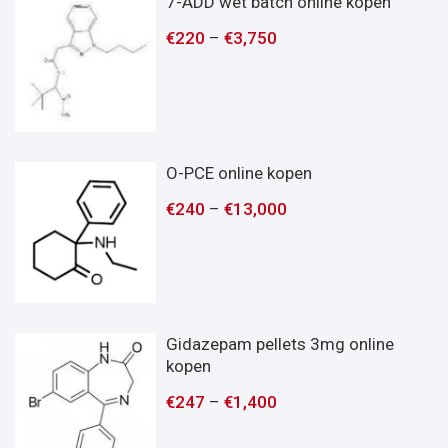
7-ADD wet batch online kopen
€
220
–
€
3,750
O-PCE online kopen
€
240
–
€
13,000
Gidazepam pellets 3mg online
kopen
€
247
–
€
1,400