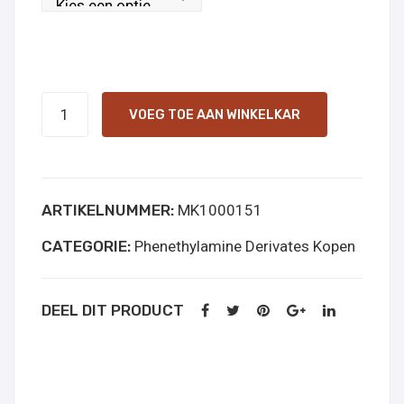
βH-
VOEG TOE AAN WINKELKAR
2C-
B
(BOHB)
ARTIKELNUMMER:
MK1000151
online
kopen
CATEGORIE:
Phenethylamine Derivates Kopen
aantal
DEEL DIT PRODUCT