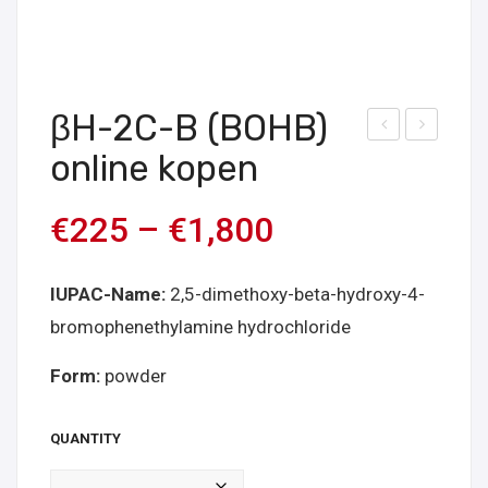
βH-2C-B (BOHB)
k-
5E-
online kopen
2C-
NB
B
OH
€
225
–
€
1,800
HCL
Onli
onli
ne
IUPAC-Name:
2,5-dimethoxy-beta-hydroxy-4-
ne
Kop
bromophenethylamine hydrochloride
kop
en
en
Form:
powder
QUANTITY