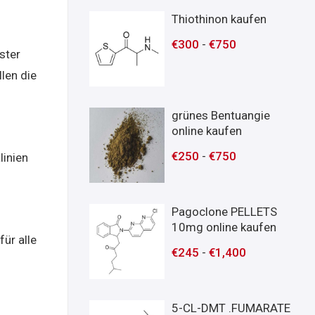
Thiothinon kaufen
€
300
-
€
750
ster
len die
grünes Bentuangie
online kaufen
€
250
-
€
750
linien
Pagoclone PELLETS
10mg online kaufen
für alle
€
245
-
€
1,400
5-CL-DMT .FUMARATE