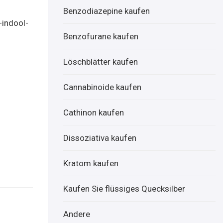
onli
Mue
Benzodiazepine kaufen
ne
lear
-indool-
kau
Oxid
Benzofurane kaufen
fen
ize
onli
Löschblätter kaufen
ne
Cannabinoide kaufen
kau
fen
Cathinon kaufen
Dissoziativa kaufen
Kratom kaufen
Kaufen Sie flüssiges Quecksilber
Andere