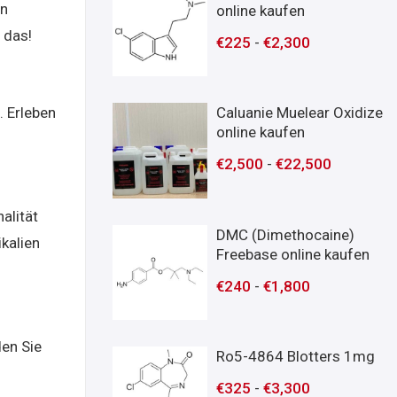
in
online kaufen
 das!
€
225
-
€
2,300
. Erleben
Caluanie Muelear Oxidize
online kaufen
€
2,500
-
€
22,500
alität
DMC (Dimethocaine)
kalien
Freebase online kaufen
€
240
-
€
1,800
den Sie
Ro5-4864 Blotters 1mg
€
325
-
€
3,300