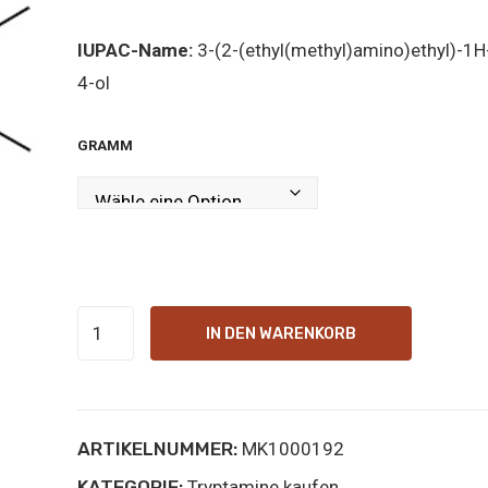
IUPAC-Name:
3-(2-(ethyl(methyl)amino)ethyl)-1H
4-ol
GRAMM
4-
IN DEN WARENKORB
HO-
MET
online
ARTIKELNUMMER:
MK1000192
kopen
KATEGORIE:
Menge
Tryptamine kaufen