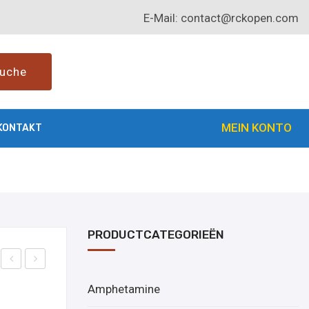
E-Mail:
contact@rckopen.com
uche
MEIN KONTO
KONTAKT
PRODUCTCATEGORIEËN
DEP
alua
Amphetamine
-28
nie