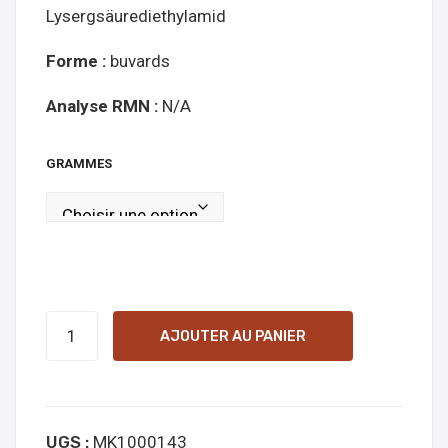
Lysergsäurediethylamid
lign
e
Forme :
buvards
ach
eter
Analyse RMN :
N/A
GRAMMES
quantité
AJOUTER AU PANIER
de
1cP-
LSD
UGS :
MK1000143
100mcg