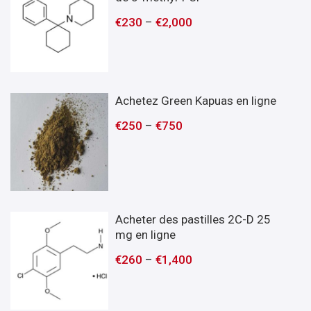
€
230
–
€
2,000
Achetez Green Kapuas en ligne
€
250
–
€
750
Acheter des pastilles 2C-D 25
mg en ligne
€
260
–
€
1,400