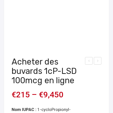
Acheter des
o5-
uvar
buvards 1cP-LSD
486
ds
100mcg en ligne
4
AL-
Flac
LAD
€
215
–
€
9,450
ons
150
1m
mc
Nom IUPAC :
1-cycloPropionyl-
g
g en