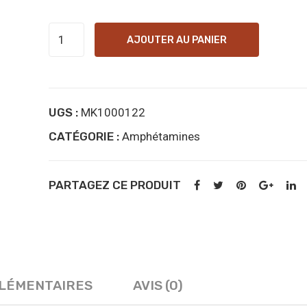
quantité
AJOUTER AU PANIER
de
3-
FA
UGS :
MK1000122
Online
CATÉGORIE :
Kopen
Amphétamines
PARTAGEZ CE PRODUIT
PLÉMENTAIRES
AVIS (0)