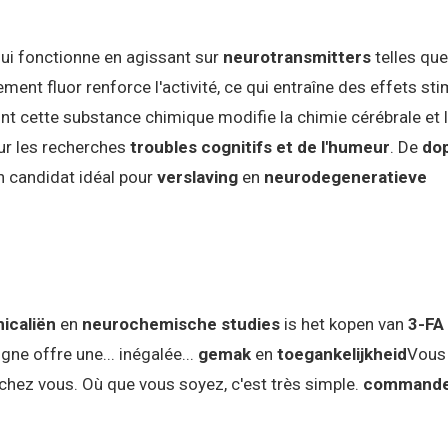
ui fonctionne en agissant sur
neurotransmitters
telles que
ment fluor renforce l'activité, ce qui entraîne des effets st
nt cette substance chimique modifie la chimie cérébrale et 
ur les recherches
troubles cognitifs et de l'humeur
. De
do
n candidat idéal pour
verslaving
en
neurodegeneratieve
icaliën
en
neurochemische studies
is het kopen van
3-FA 
gne offre une... inégalée...
gemak
en
toegankelijkheid
Vous
chez vous. Où que vous soyez, c'est très simple.
commande