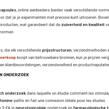
capsules
, online aanbieders bieden vaak verschillende vor
oor dat je je experimenten met precisie kunt uitvoeren. Bove
producten, wat garandeert dat de
zuiverheid en kwaliteit
va
 normen.
s, die elk verschillende
prijsstructuren
, verzendmethoden 
 verkoop
koopt van betrouwbare bronnen, kun je prijzen verg
an klantbeoordelingen, verzendsnelheid en productreputatie
IN ONDERZOEK
ch onderzoek
dans laquelle on étudie comment les stimula
tonine
-paths en fait une connexion idéale pour les études.
n 3-FA in
neurotoxicolgie
-onderzoek en
farmacologische 