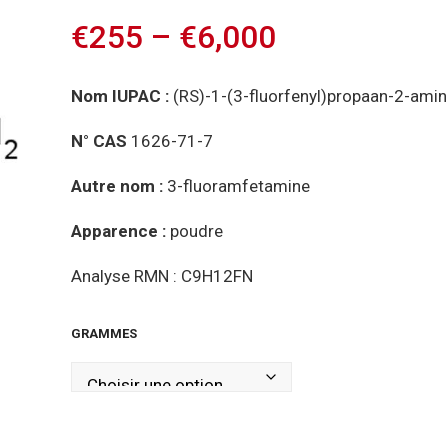
€
255
–
€
6,000
Nom IUPAC :
(RS)-1-(3-fluorfenyl)propaan-2-ami
N° CAS
1626-71-7
Autre nom :
3-fluoramfetamine
Apparence :
poudre
Analyse RMN : C9H12FN
GRAMMES