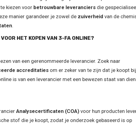
m te kiezen voor
betrouwbare leveranciers
die gespecialiseer
deze manier garandeer je zowel de
zuiverheid
van de chemi
taten
.
VOOR HET KOPEN VAN 3-FA ONLINE?
kiezen van een gerenommeerde leverancier. Zoek naar
ceerde accreditaties
om er zeker van te zijn dat je koopt bi
nline is van een leverancier met een bewezen staat van dien
rancier
Analysecertificaten (COA)
voor hun producten lever
he stof die je koopt, zodat je onderzoek gebaseerd is op