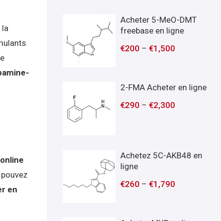
Acheter 5-MeO-DMT
 la
freebase en ligne
imulants
€
200
–
€
1,500
le
pamine-
2-FMA Acheter en ligne
€
290
–
€
2,300
Achetez 5C-AKB48 en
online
ligne
 pouvez
€
260
–
€
1,790
r en