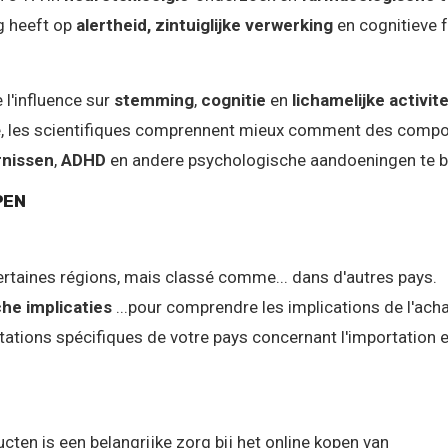
ng heeft op
alertheid, zintuiglijke verwerking
en cognitieve f
 l'influence sur
stemming
,
cognitie
en
lichamelijke activite
é, les scientifiques comprennent mieux comment des compo
nissen
,
ADHD
en andere psychologische aandoeningen te b
PEN
ertaines régions, mais classé comme... dans d'autres pays.
che implicaties
...pour comprendre les implications de l'acha
tations spécifiques de votre pays concernant l'importation e
ucten is een belangrijke zorg bij het online kopen van