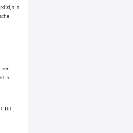
d zijn in
sche
j een
st in
t. Dit