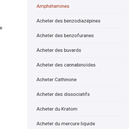
F-
Amphétamines
MA
R
Acheter des benzodiazépines
Ach
ne
eter
Acheter des benzofuranes
en
lign
Acheter des buvards
e
Acheter des cannabinoïdes
Acheter Cathinone
Acheter des dissociatifs
Acheter du Kratom
Acheter du mercure liquide