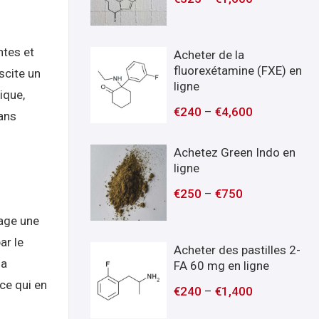
ntes et
Acheter de la
fluorexétamine (FXE) en
scite un
ligne
ique,
€
240
–
€
4,600
ans
Achetez Green Indo en
ligne
€
250
–
€
750
tage une
ar le
Acheter des pastilles 2-
la
FA 60 mg en ligne
ce qui en
€
240
–
€
1,400