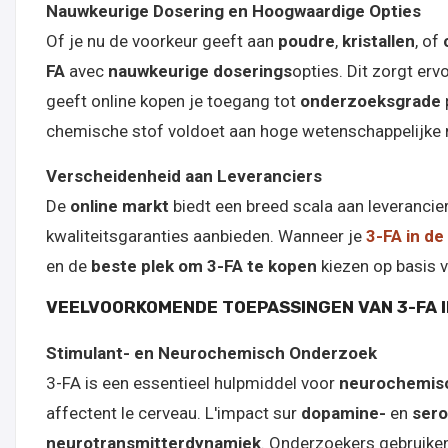
Nauwkeurige Dosering en Hoogwaardige Opties
Of je nu de voorkeur geeft aan
poudre
,
kristallen
, of
FA
avec
nauwkeurige doserings
opties. Dit zorgt erv
geeft online kopen je toegang tot
onderzoeksgrade
chemische stof voldoet aan hoge wetenschappelijke
Verscheidenheid aan Leveranciers
De
online markt
biedt een breed scala aan leverancier
kwaliteitsgaranties aanbieden. Wanneer je
3-FA in de
en de
beste plek om 3-FA te kopen
kiezen op basis v
VEELVOORKOMENDE TOEPASSINGEN VAN 3-FA 
Stimulant- en Neurochemisch Onderzoek
3-FA is een essentieel hulpmiddel voor
neurochemis
affectent le cerveau. L'impact sur
dopamine-
en
sero
neurotransmitterdynamiek
. Onderzoekers gebruike