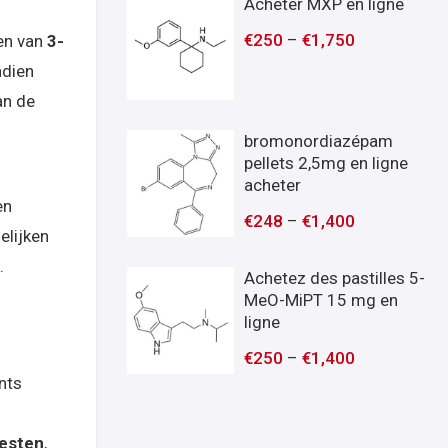
Acheter MXP en ligne
€
250
–
€
1,750
men van
3-
ndien
n de
bromonordiazépam
pellets 2,5mg en ligne
acheter
en
€
248
–
€
1,400
elijken
.
Achetez des pastilles 5-
MeO-MiPT 15 mg en
ligne
€
250
–
€
1,400
nts
testen
,