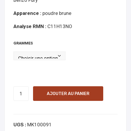
Benzo Fury
mg
en
Apparence :
poudre brune
lign
e
Analyse RMN :
C11H13NO
GRAMMES
quantité
AJOUTER AU PANIER
de
6-
APB
UGS :
MK100091
(succinate)