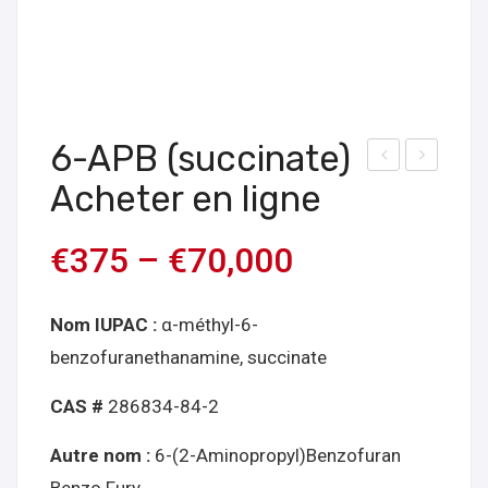
6-APB (succinate)
che
che
Acheter en ligne
ter
ter
5-
des
€
375
–
€
70,000
DBF
buv
PV
ard
Nom IUPAC :
α-méthyl-6-
en
s de
benzofuranethanamine, succinate
lign
flucl
e
otiz
CAS #
286834-84-2
ola
Autre nom :
6-(2-Aminopropyl)Benzofuran
m 1