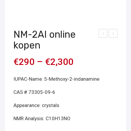
NM-2AI online
-
EAI
kopen
MM
Onli
A
ne
€
290
–
€
2,300
pow
kop
der
en
IUPAC-Name: 5-Methoxy-2-indanamine
onli
ne
CAS # 73305-09-6
kop
Appearance: crystals
en
NMR Analysis: C10H13NO