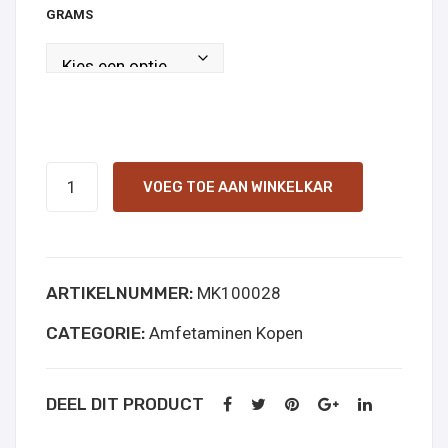
GRAMS
NM-
VOEG TOE AAN WINKELKAR
2AI
online
kopen
ARTIKELNUMMER:
MK100028
aantal
CATEGORIE:
Amfetaminen Kopen
DEEL DIT PRODUCT