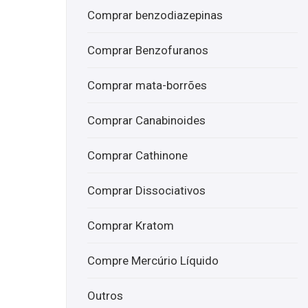
pó
ME
Comprar benzodiazepinas
3-
AI
MM
Onli
Comprar Benzofuranos
A
ne
onli
Comprar mata-borrões
ne
Comprar Canabinoides
Comprar Cathinone
Comprar Dissociativos
Comprar Kratom
Compre Mercúrio Líquido
Outros