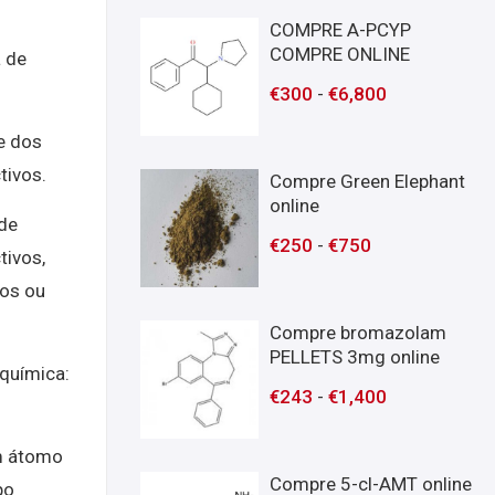
COMPRE A-PCYP
COMPRE ONLINE
a de
€
300
-
€
6,800
e dos
tivos.
Compre Green Elephant
online
de
€
250
-
€
750
tivos,
os ou
Compre bromazolam
PELLETS 3mg online
química:
€
243
-
€
1,400
um átomo
Compre 5-cl-AMT online
po