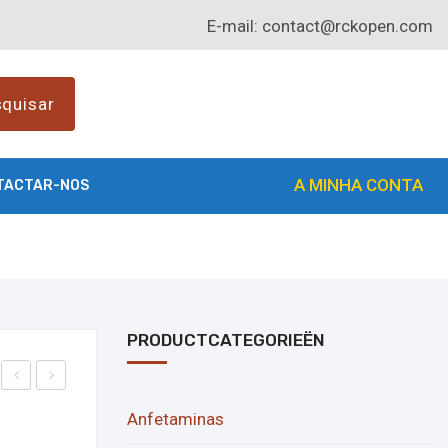
E-mail:
contact@rckopen.com
quisar
A MINHA CONTA
TACTAR-NOS
PRODUCTCATEGORIEËN
om
om
Anfetaminas
pre
pre