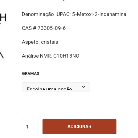
Denominação IUPAC: 5-Metoxi-2-indanamina
CAS # 73305-09-6
Aspeto: cristais
Análise NMR: C10H13NO
GRAMAS
Quantidade
ADICIONAR
de