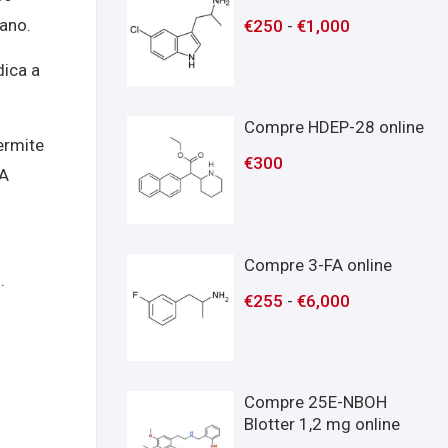
dano.
€
250
-
€
1,000
dica a
Compre HDEP-28 online
ermite
€
300
 A
Compre 3-FA online
.
€
255
-
€
6,000
Compre 25E-NBOH
Blotter 1,2 mg online