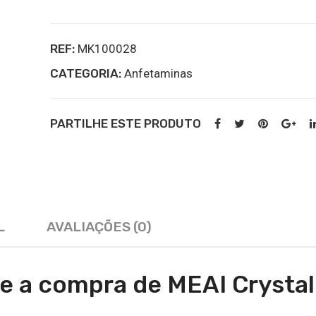
NM-
2AI
REF:
MK100028
online
CATEGORIA:
kopen
Anfetaminas
PARTILHE ESTE PRODUTO
L
AVALIAÇÕES (0)
e a compra de MEAI Crystal