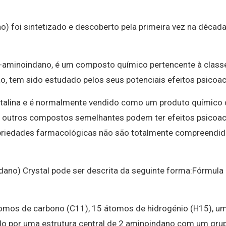
 foi sintetizado e descoberto pela primeira vez na décad
-aminoindano, é um composto químico pertencente à class
, tem sido estudado pelos seus potenciais efeitos psicoac
stalina e é normalmente vendido como um produto químico 
 e outros compostos semelhantes podem ter efeitos psicoac
priedades farmacológicas não são totalmente compreendid
no) Crystal pode ser descrita da seguinte forma:Fórmula 
tomos de carbono (C11), 15 átomos de hidrogénio (H15), 
ído por uma estrutura central de 2 aminoindano com um gru