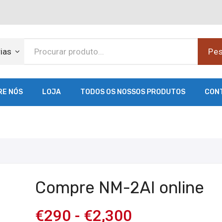
ias
Pes
RE NÓS
LOJA
TODOS OS NOSSOS PRODUTOS
CON
Compre NM-2AI online
€
290
-
€
2,300