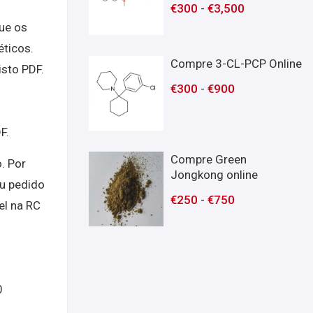
€
300
-
€
3,500
ue os
éticos.
Compre 3-CL-PCP Online
isto PDF.
€
300
-
€
900
F.
Compre Green
. Por
Jongkong online
eu pedido
€
250
-
€
750
el na RC
0