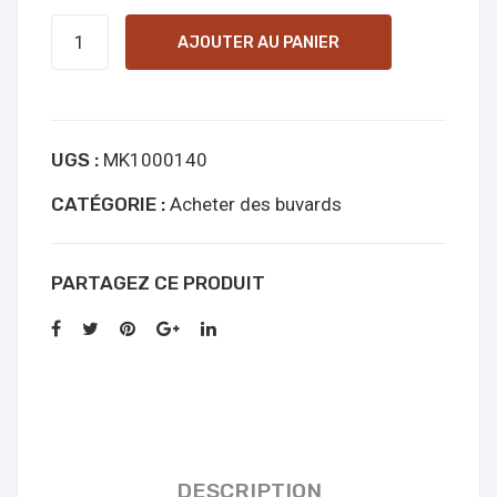
quantité
AJOUTER AU PANIER
de
1P-
LSD
UGS :
MK1000140
150mcg
Blotters
CATÉGORIE :
Acheter des buvards
(ST
Design
PARTAGEZ CE PRODUIT
1)
Online
Kopen
DESCRIPTION