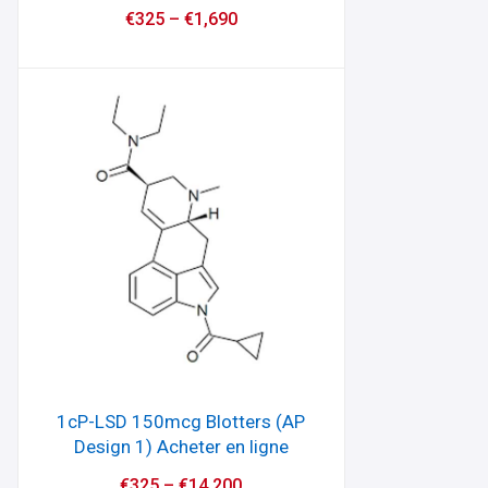
€
325
–
€
1,690
1cP-LSD 150mcg Blotters (AP
Design 1) Acheter en ligne
€
325
–
€
14,200