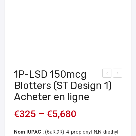
1P-LSD 150mcg
uvar
o5-
Blotters (ST Design 1)
ds
486
Acheter en ligne
25E
4
-
Flac
€
325
–
€
5,680
NB
ons
OH
1m
Nom IUPAC :
(6aR,9R)-4-propionyl-N,N-diéthyl-
1,2
g