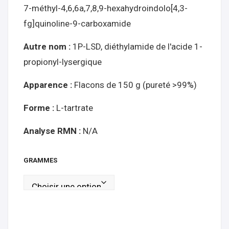
7-méthyl-4,6,6a,7,8,9-hexahydroindolo[4,3-
mg
fg]quinoline-9-carboxamide
en
lign
Autre nom :
1P-LSD, diéthylamide de l'acide 1-
e
propionyl-lysergique
Ach
eter
Apparence :
Flacons de 150 g (pureté >99%)
Forme :
L-tartrate
Analyse RMN :
N/A
GRAMMES