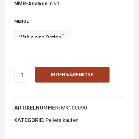
NMR-Analyse:
n.v.t.
fen
ne
kau
MENGE
fen
6-
IN DEN WARENKORB
APB
pellets
100mg
ARTIKELNUMMER:
MK100090
Online
Kopen
KATEGORIE:
Pellets kaufen
Menge