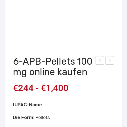
6-APB-Pellets 100
BD-
D-
mg online kaufen
Pell
MX
ets
E
€
244
-
€
1,400
25
Pell
mg
ets
IUPAC-Name:
onli
40
ne
mg
Die Form:
Pellets
kau
onli