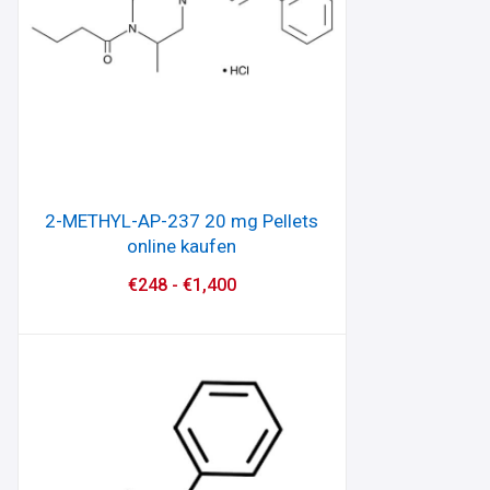
2-METHYL-AP-237 20 mg Pellets
online kaufen
€
248
-
€
1,400