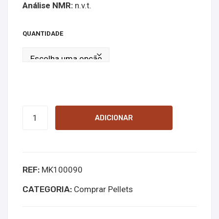
Análise NMR:
n.v.t.
onli
mg
ne
onli
QUANTIDADE
ne
Quantidade
ADICIONAR
de
6-
APB
REF:
MK100090
pellets
100mg
CATEGORIA:
Comprar Pellets
Online
Kopen