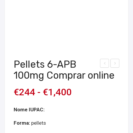
Pellets 6-APB
om
om
100mg Comprar online
pre
pre
pell
pell
€
244
-
€
1,400
ets
ets
de
3D-
Nome IUPAC:
CBD
MX
25
E
Forma:
pellets
mg
40